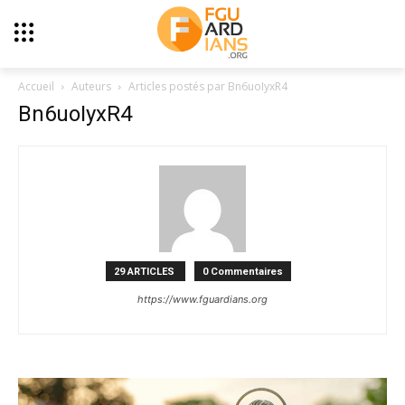
Accueil
Auteurs
Articles postés par Bn6uoIyxR4
Bn6uoIyxR4
29 ARTICLES
0 Commentaires
https://www.fguardians.org